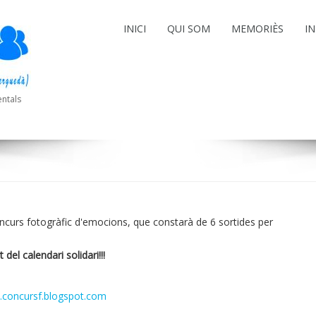
INICI
QUI SOM
MEMORIÈS
I
entals
concurs fotogràfic d'emocions, que constarà de 6 sortides per
del calendari solidari!!!
.concursf.blogspot.com