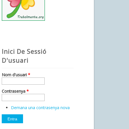
Inici De Sessió
D'usuari
Nom d'usuari
*
Contrasenya
*
Demana una contrasenya nova