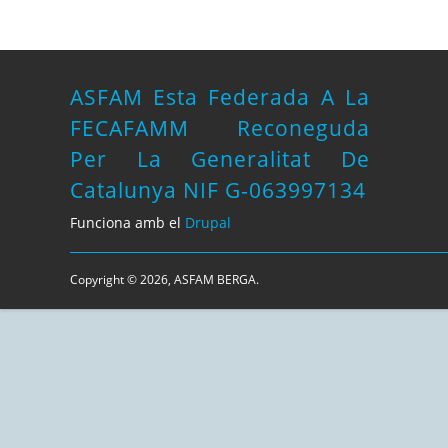
ASFAM Esta Federada A La
FECAFAMM Reconeguda
Per La Generalitat De
Catalunya NIF G-063997134
Funciona amb el
Drupal
Copyright © 2026, ASFAM BERGA.