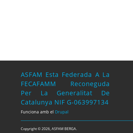
ASFAM Esta Federada A La
FECAFAMM Reconeguda
Per La Generalitat De
Catalunya NIF G-063997134
Funciona amb el
Drupal
Copyright © 2026, ASFAM BERGA.